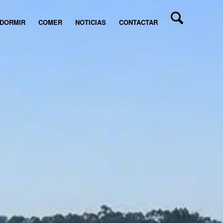
DORMIR
COMER
NOTICIAS
CONTACTAR