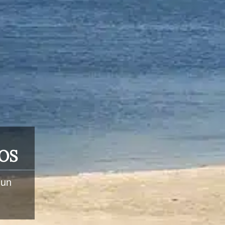
OS
 un